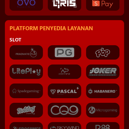
PLATFORM PENYEDIA LAYANAN
SLOT