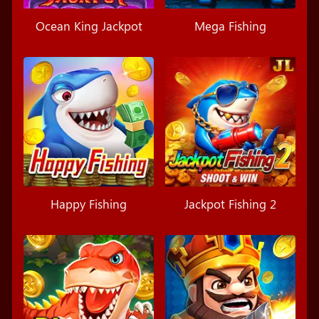
Ocean King Jackpot
Mega Fishing
Happy Fishing
Jackpot Fishing 2