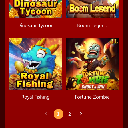
Dinosaur Tycoon
Boom Legend
Royal Fishing
Fortune Zombie
1
2