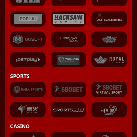
SPORTS
CASINO