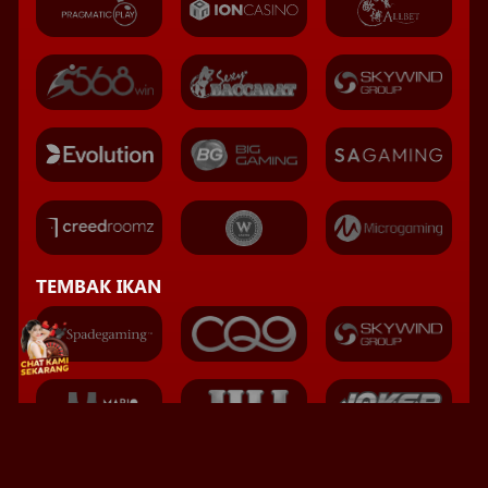
TEMBAK IKAN
LIVE GAME