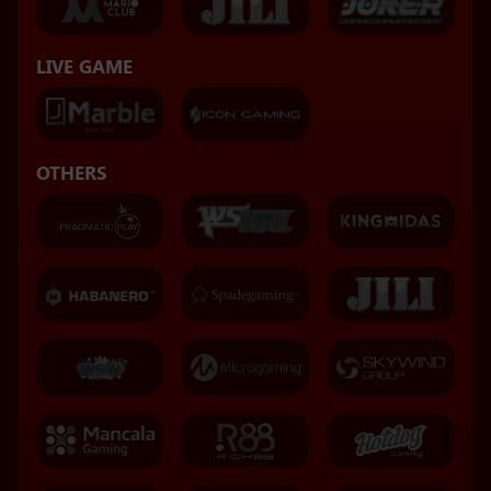
LIVE GAME
OTHERS