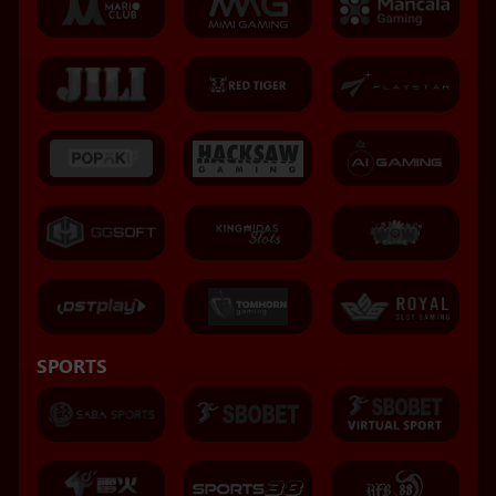
SPORTS