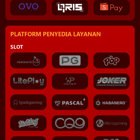
PLATFORM PENYEDIA LAYANAN
SLOT