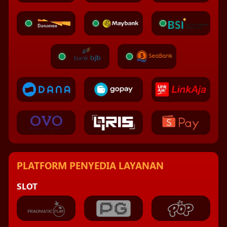
PLATFORM PENYEDIA LAYANAN
SLOT