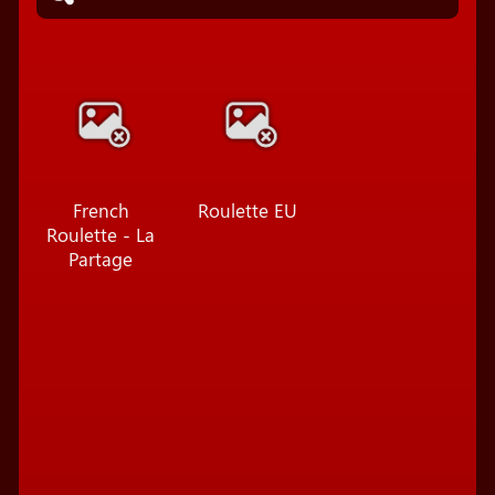
French
Roulette EU
Roulette - La
Partage