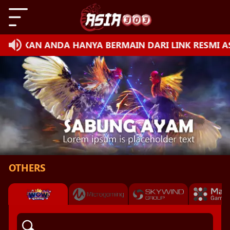
ASTIKAN ANDA HANYA BERMAIN DARI
LINK RESMI ASI
OTHERS