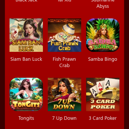
Abyss
Siam Ban Luck
Fish Prawn
Samba Bingo
Crab
Tongits
7 Up Down
3 Card Poker