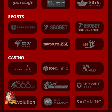
SPORTS
CASINO