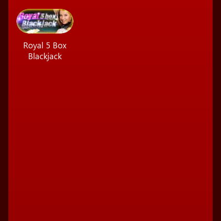
Royal 5 Box
Blackjack