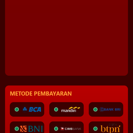
METODE PEMBAYARAN