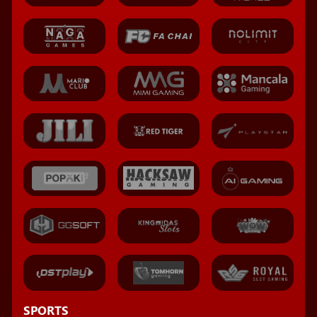
SPORTS