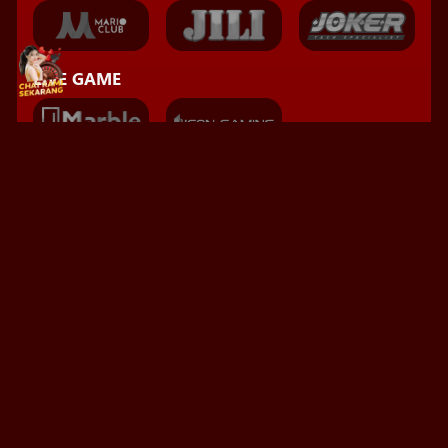
LIVE GAME
OTHERS