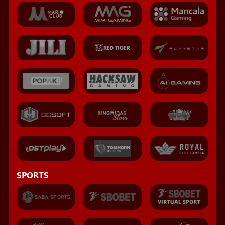
SPORTS