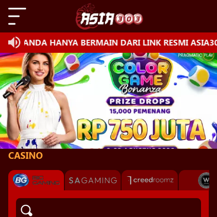
AN ANDA HANYA BERMAIN DARI
LINK RESMI ASIA303
CASINO