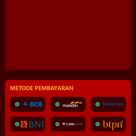
METODE PEMBAYARAN