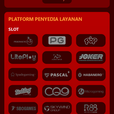
PLATFORM PENYEDIA LAYANAN
SLOT