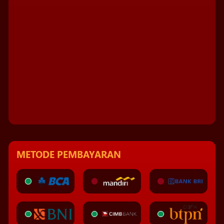
METODE PEMBAYARAN