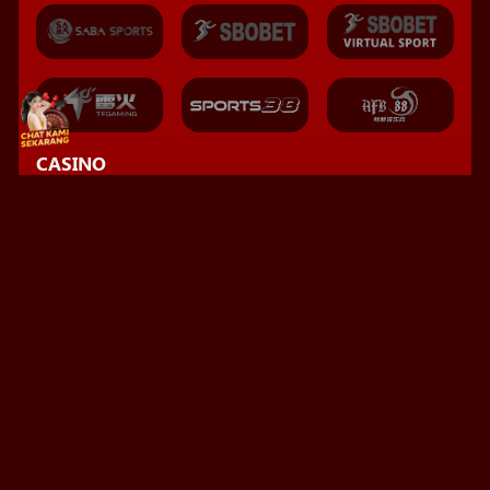
CASINO
TEMBAK IKAN