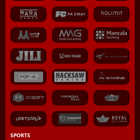
SPORTS