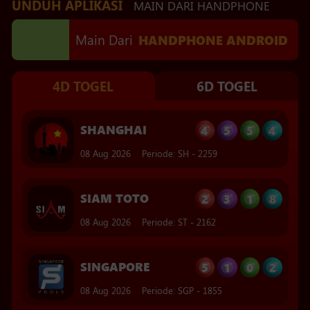
UNDUH APLIKASI
MAIN DARI HANDPHONE
08 Aug 2026
Periode
:
TH
-
2337
Main Dari
HANDPHONE ANDROID
4
5
5
4
SHANGHAI
4D TOGEL
6D TOGEL
08 Aug 2026
Periode
:
SH
-
2259
2
3
1
8
SIAM TOTO
08 Aug 2026
Periode
:
ST
-
2162
5
1
0
2
SINGAPORE
08 Aug 2026
Periode
:
SGP
-
1855
7
4
7
8
SAIGON
08 Aug 2026
Periode
:
SGN
-
2147