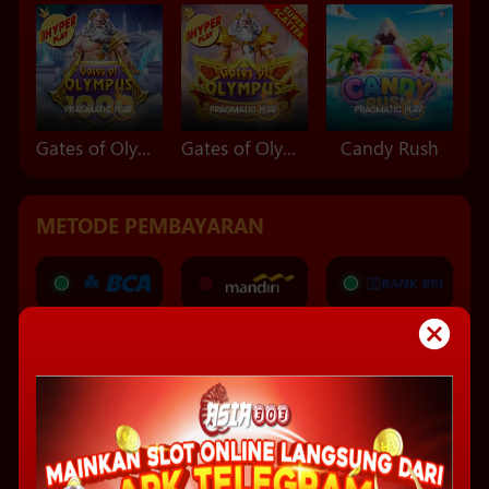
Gates of Olympus 1000
Gates of Olympus Super Scatter
Candy Rush
METODE PEMBAYARAN