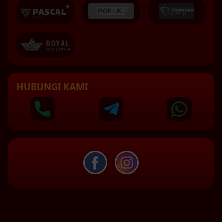
HUBUNGI KAMI