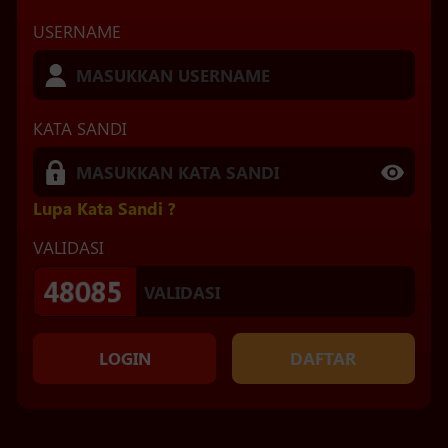
USERNAME
7
4
7
8
SAIGON
08 Aug 2026
Periode
:
SGN
-
2147
KATA SANDI
1
2
2
0
MAGNUM45
08 Aug 2026
Periode
:
MG45
-
2500
Lupa Kata Sandi ?
2
6
4
4
SINGAPORE 77
VALIDASI
08 Aug 2026
Periode
:
SGP77
-
2290
4
3
8
8
INDIA
LOGIN
DAFTAR
08 Aug 2026
Periode
:
ID
-
2343
6
4
8
1
THAILAND