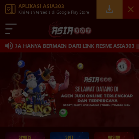
APLIKASI ASIA303
Kini telah tersedia di Google Play Store
 ANDA HANYA BERMAIN DARI
LINK RESMI ASIA303
|| 
SPORTS
SLOT
CASINO