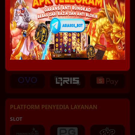
PLATFORM PENYEDIA LAYANAN
SLOT